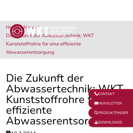
Home
/
News
/
Die Zukunft der Abwassertechnik: WKT
Kunststoffrohre für eine effiziente
Abwasserentsorgung
Die Zukunft der
Abwassertechnik: WKT
KONTAKT

Kunststoffrohre für eine
NEWSLETTER

effiziente
PRODUKTFINDER

Abwasserentsorgung
DOWNLOADS
