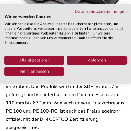
Datenschutzbestimmungen
Wir verwenden Cookies
Freispiegelrohre aus PE 100
Wir können diese zur Analyse unserer Besucherdaten platzieren, um
unsere Webseite zu verbessern, personalisierte Inhalte anzuzeigen und
Ihnen ein großartiges Webseiten-Erlebnis zu bieten. Für weitere
Als Mantel für eine optimale
Informationen zu den von uns verwendeten Cookies öffnen Sie die
Einstellungen.
Schwerkraftentwässerung dient unser WKT
Freispiegelrohr der drucklosen Abwasserentsorgung.
Alle akzeptieren
Ablehnen
Hergestellt in schwarz mit heller Innenschicht und
hellgrau mit braunen Streifen eignet sich auch dieses
Nein, anpassen
Produkt für die graben- oder sandbettlose Verlegung
im Graben. Das Produkt wird in der SDR-Stufe 17,6
gefertigt und ist lieferbar in den Durchmessern von
110 mm bis 630 mm. Wie auch unsere Druckrohre aus
PE 100 und PE 100-RC, ist auch das Freispiegelrohr
offiziell mit der DIN CERTCO Zertifizierung
ausgezeichnet.