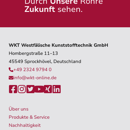
Durch
Unsere
Rohre
Zukunft
sehen.
WKT Westfälische Kunststofftechnik GmbH
Hombergstraße 11–13
45549 Sprockhövel, Deutschland
+49 2324 9794 0

info@wkt-online.de







Über uns
Produkte & Service
Nachhaltigkeit