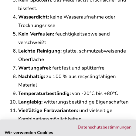
Kein Splittern:
das Material ist bruchsicher und
bissfest.
Wasserdicht:
keine Wasseraufnahme oder
Trocknungsrisse
Kein Verfaulen:
feuchtigkeitsabweisend
verschweißt
Leichte Reinigung:
glatte, schmutzabweisende
Oberfläche
Wartungsfrei:
farbfest und splitterfrei
Nachhaltig:
zu 100 % aus recyclingfähigen
Material
Temperaturbeständig:
von -20°C bis +80°C
Langlebig:
witterungsbeständige Eigenschaften
Vielfältige Farbvarianten:
und vielseitige
Kombinationsmöglichkeiten
Datenschutzbestimmungen
Wir verwenden Cookies