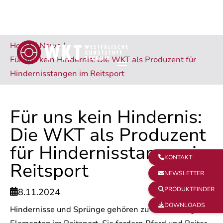
Home
/
News
/
Für uns kein Hindernis: Die WKT als Produzent für
Hindernisstangen im Reitsport
Für uns kein Hindernis:
Die WKT als Produzent
für Hindernisstangen im
KONTAKT

Reitsport
NEWSLETTER

PRODUKTFINDER

8.11.2024

DOWNLOADS

Hindernisse und Sprünge gehören zu den wichtigsten