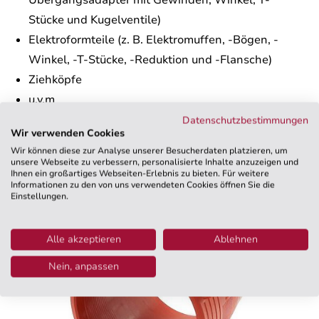
Übergangsadapter mit Gewinden, Winkel, T-
Stücke und Kugelventile)
Elektroformteile (z. B. Elektromuffen, -Bögen, -
Winkel, -T-Stücke, -Reduktion und -Flansche)
Ziehköpfe
u.v.m
Datenschutzbestimmungen
Eine detaillierte Übersicht unserer gesamten
Wir verwenden Cookies
Möglichkeiten finden Sie
hier
.
Wir können diese zur Analyse unserer Besucherdaten platzieren, um
unsere Webseite zu verbessern, personalisierte Inhalte anzuzeigen und
Ihnen ein großartiges Webseiten-Erlebnis zu bieten. Für weitere
Informationen zu den von uns verwendeten Cookies öffnen Sie die
Einstellungen.
Alle akzeptieren
Ablehnen
Nein, anpassen