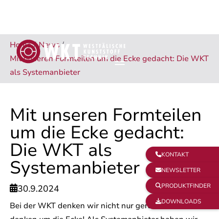
Home
/
News
/
Mit unseren Formteilen um die Ecke gedacht: Die WKT
als Systemanbieter
Mit unseren Formteilen
um die Ecke gedacht:
Die WKT als
KONTAKT

Systemanbieter
NEWSLETTER

PRODUKTFINDER

30.9.2024

DOWNLOADS

Bei der WKT denken wir nicht nur geradeaus – wir