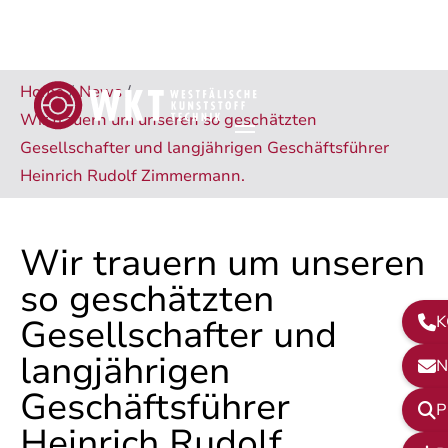
Home
/
News
/
Wir trauern um unseren so geschätzten
Gesellschafter und langjährigen Geschäftsführer
Heinrich Rudolf Zimmermann.
Wir trauern um unseren
so geschätzten
Gesellschafter und
K

langjährigen
N

Geschäftsführer
P

Heinrich Rudolf