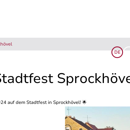
khövel
DE
E
& SERVICE
NACHHALTIGKEIT
KARRIERE
NEWS
KONTAKT
tadtfest Sprockhöv
24 auf dem Stadtfest in Sprockhövel! 🌟