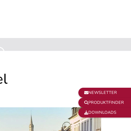
N
el
NEWSLETTER

PRODUKTFINDER

DOWNLOADS
