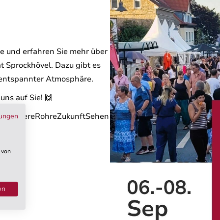
re und erfahren Sie mehr über
at Sprockhövel. Dazu gibt es
 entspannter Atmosphäre.
uns auf Sie! 🙌
urchUnsereRohreZukunftSehen
ungen
 von
en