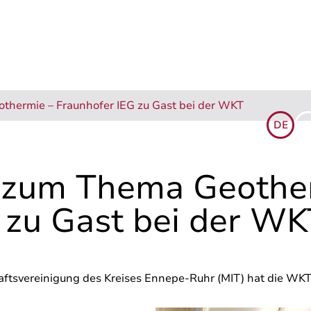
hermie – Fraunhofer IEG zu Gast bei der WKT
DE
E
& SERVICE
NACHHALTIGKEIT
KARRIERE
NEWS
KONTAKT
 zum Thema Geothe
 zu Gast bei der WK
aftsvereinigung des Kreises Ennepe-Ruhr (MIT) hat die WK