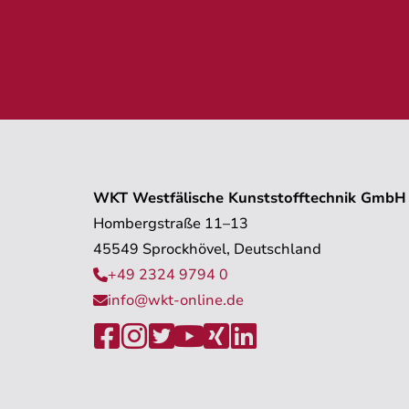
WKT Westfälische Kunststofftechnik GmbH
Hombergstraße 11–13
45549 Sprockhövel, Deutschland
+49 2324 9794 0

info@wkt-online.de






