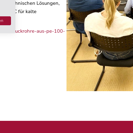
 mit technischen Lösungen,
100 RC für kalte
en
uktur/druckrohre-aus-pe-100-