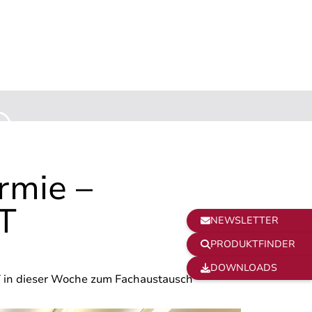
N
rmie –
T
NEWSLETTER

PRODUKTFINDER

DOWNLOADS

T in dieser Woche zum Fachaustausch