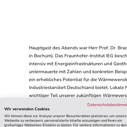
Hauptgast des Abends war Herr Prof. Dr. Brac
in Bochum). Das Fraunhofer-Institut IEG beschä
intensiv mit Energieinfrastrukturen und Geoth
untermauerte mit Zahlen und konkreten Beisp
ein erhebliches Potential für die Wärmewend
Industriestandort Deutschland bietet. Lokal
wichtiger Teil unserer zukünftigen Wärmevers
WKT haben uns sehr über den intensiven Aust
Datenschutzbestimm
Wir verwenden Cookies
Zusammenarbeit von Wissenschaft, Industrie u
Wir können diese zur Analyse unserer Besucherdaten platzieren, um unsere
für zukünftige Erfolge sein.
Webseite zu verbessern, personalisierte Inhalte anzuzeigen und Ihnen ein
großartiges Webseiten-Erlebnis zu bieten. Für weitere Informationen zu den