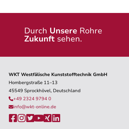
Durch
Unsere
Rohre
Zukunft
sehen.
WKT Westfälische Kunststofftechnik GmbH
Hombergstraße 11–13
45549 Sprockhövel, Deutschland
+49 2324 9794 0

info@wkt-online.de






