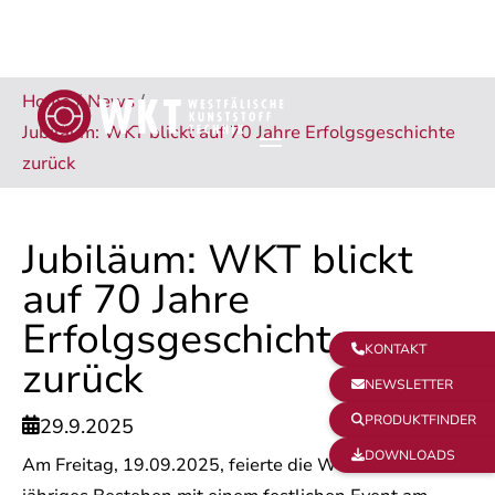
Home
/
News
/
Jubiläum: WKT blickt auf 70 Jahre Erfolgsgeschichte
zurück
Jubiläum: WKT blickt
auf 70 Jahre
Erfolgsgeschichte
KONTAKT

zurück
NEWSLETTER

PRODUKTFINDER

29.9.2025

DOWNLOADS

Am Freitag, 19.09.2025, feierte die WKT ihr 70-