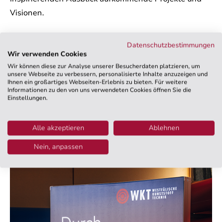
Visionen.
Datenschutzbestimmungen
Programm-Highlights:
Wir verwenden Cookies
Wir können diese zur Analyse unserer Besucherdaten platzieren, um
Historische Einblicke und Rundgänge durch den
unsere Webseite zu verbessern, personalisierte Inhalte anzuzeigen und
gesamten Betrieb
Ihnen ein großartiges Webseiten-Erlebnis zu bieten. Für weitere
Informationen zu den von uns verwendeten Cookies öffnen Sie die
Kurzvorträge und Präsentationen zu aktuellen
Einstellungen.
Entwicklungen und Zukunftsplänen
Persönliche Begegnungen und Austausch mit
Alle akzeptieren
Ablehnen
Wegbegleitern aus allen Jahrzehnten
Nein, anpassen
Bunter kulinarischer Genuss